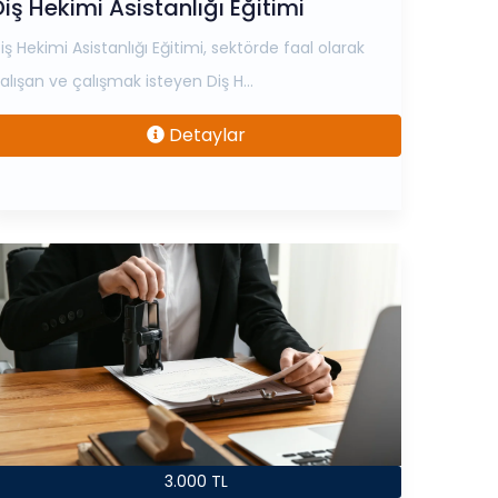
Diş Hekimi Asistanlığı Eğitimi
iş Hekimi Asistanlığı Eğitimi, sektörde faal olarak
alışan ve çalışmak isteyen Diş H...
Detaylar
3.000 TL