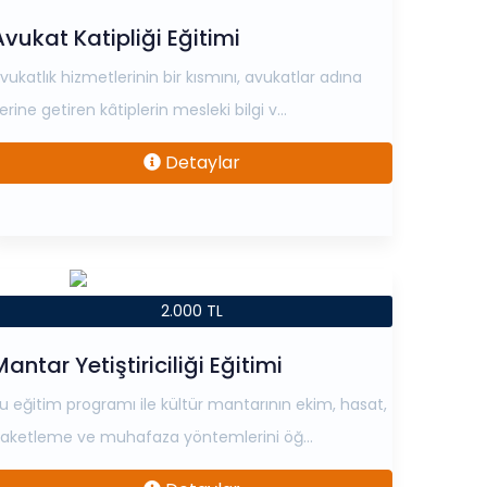
Avukat Katipliği Eğitimi
vukatlık hizmetlerinin bir kısmını, avukatlar adına
erine getiren kâtiplerin mesleki bilgi v...
Detaylar
2.000 TL
antar Yetiştiriciliği Eğitimi
u eğitim programı ile kültür mantarının ekim, hasat,
aketleme ve muhafaza yöntemlerini öğ...