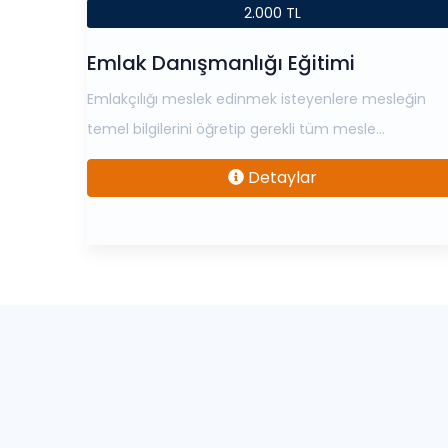
2.000 TL
Emlak Danışmanlığı Eğitimi
Emlakçılığı meslek edinmek isteyenlere mesleğin
temel bilgilerini öğretip gerekli tüm mesle...
Detaylar