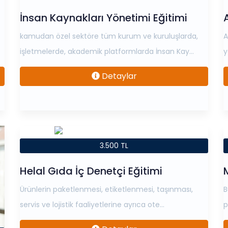
İnsan Kaynakları Yönetimi Eğitimi
kamudan özel sektöre tüm kurum ve kuruluşlarda,
A
işletmelerde, akademik platformlarda İnsan Kay...
y
Detaylar
3.500 TL
Helal Gıda İç Denetçi Eğitimi
M
Ürünlerin paketlenmesi, etiketlenmesi, taşınması,
B
servis ve lojistik faaliyetlerine ayrıca ote...
p