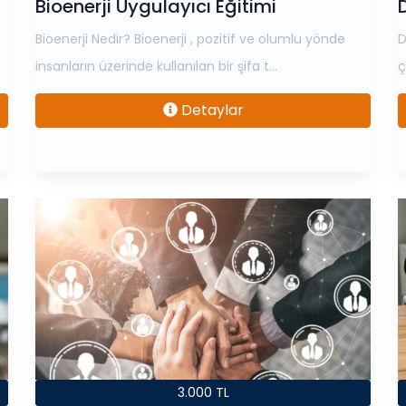
Bioenerji Uygulayıcı Eğitimi
Bioenerji Nedir? Bioenerji , pozitif ve olumlu yönde
D
insanların üzerinde kullanılan bir şifa t...
ç
Detaylar
3.000 TL