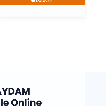
Detaylar
AYDAM
le Online