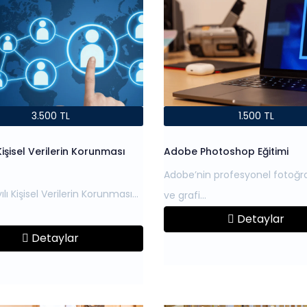
3.500 TL
1.500 TL
işisel Verilerin Korunması
Adobe Photoshop Eğitimi
Adobe’nin profesyonel fotoğr
lı Kişisel Verilerin Korunması
Detaylar
Detaylar