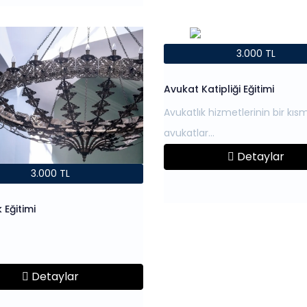
3.000 TL
Avukat Katipliği Eğitimi
Avukatlık hizmetlerinin bir kısm
Detaylar
3.000 TL
k Eğitimi
Detaylar