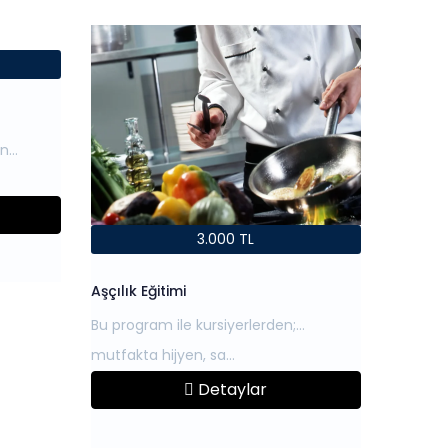
ün
3.000 TL
Aşçılık Eğitimi
Bu program ile kursiyerlerden;
Detaylar