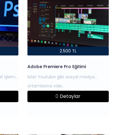
2.500 TL
Adobe Premiere Pro Eğitimi
af işleme
İster Youtube gibi sosyal medya
Detaylar