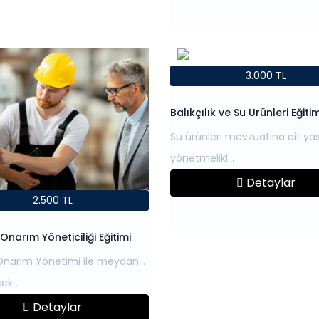
3.000 TL
Balıkçılık ve Su Ürünleri Eğitim
Su ürünleri mevzuatına ait ya
Detaylar
2.500 TL
Onarım Yöneticiliği Eğitimi
Onarım Yönetimi ile meydana
Detaylar