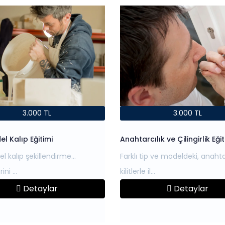
3.000 TL
3.000 TL
el Kalıp Eğitimi
Anahtarcılık ve Çilingirlik Eğit
l kalıp şekillendirme
Farklı tip ve modeldeki, anaht
Detaylar
Detaylar