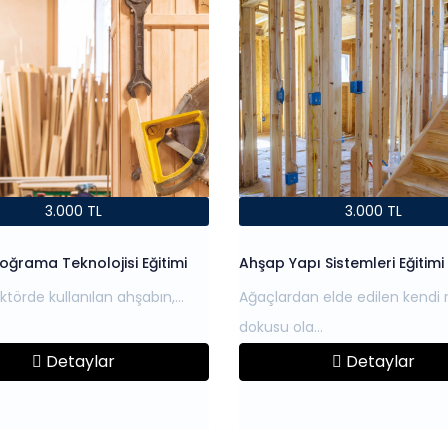
3.000 TL
3.000 TL
ğrama Teknolojisi Eğitimi
Ahşap Yapı Sistemleri Eğitimi
ktörde kullanılan ahşabın,
Ağaçlardan elde edilen kendi 
Detaylar
Detaylar