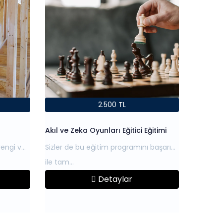
2.500 TL
Akıl ve Zeka Oyunları Eğitici Eğitimi
rengi ve
Sizler de bu eğitim programını başarı
Detaylar