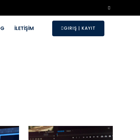
OG
İLETİŞİM
GIRIŞ
|
KAYIT