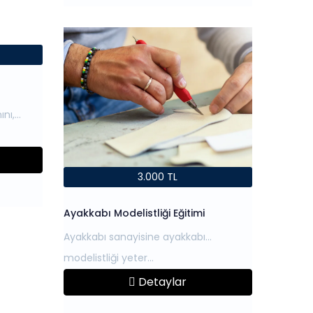
ını,
3.000 TL
Ayakkabı Modelistliği Eğitimi
Ayakkabı sanayisine ayakkabı
Detaylar