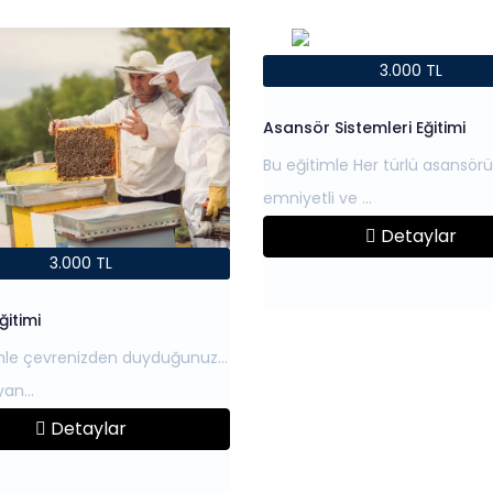
3.000 TL
Asansör Sistemleri Eğitimi
Bu eğitimle Her türlü asansör
Detaylar
3.000 TL
Eğitimi
mle çevrenizden duyduğunuz
Detaylar