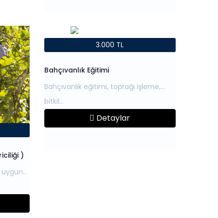
3.000 TL
Bahçıvanlık Eğitimi
Bahçıvanlık eğitimi, toprağı işleme,
Detaylar
ciliği )
a uygun