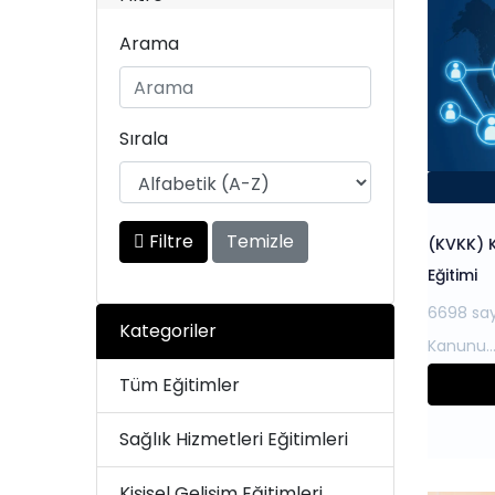
Arama
Sırala
Filtre
Temizle
(KVKK) K
Eğitimi
6698 sayı
Kategoriler
Tüm Eğitimler
Sağlık Hizmetleri Eğitimleri
Kişisel Gelişim Eğitimleri