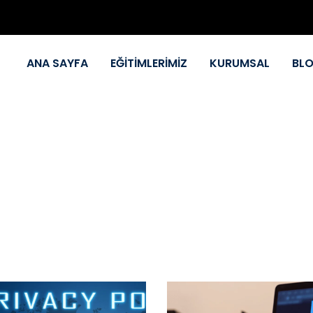
ANA SAYFA
EĞİTİMLERİMİZ
KURUMSAL
BL
Online Eğitimler