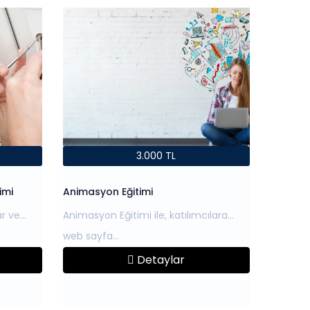
3.000 TL
imi
Animasyon Eğitimi
ar ve
Animasyon Eğitimi ile, katılımcılara
Detaylar