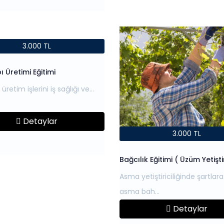
3.000 TL
 Üretimi Eğitimi
üretim işlerini iş sağlığı ve
Detaylar
3.000 TL
Bağcılık Eğitimi ( Üzüm Yetiştiri
Asma yetiştiriciliğinde şartlar
Detaylar