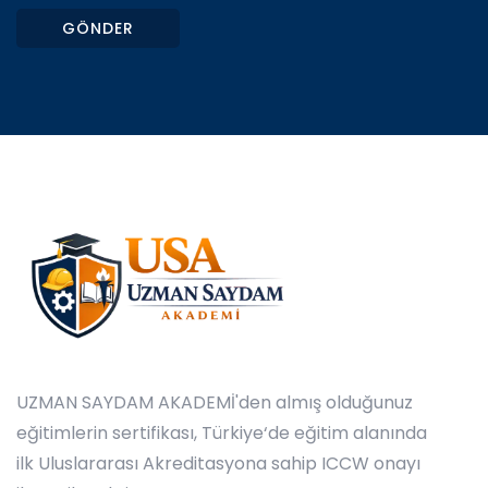
GÖNDER
UZMAN SAYDAM AKADEMİ'den almış olduğunuz
eğitimlerin sertifikası, Türkiye‘de eğitim alanında
ilk Uluslararası Akreditasyona sahip ICCW onayı