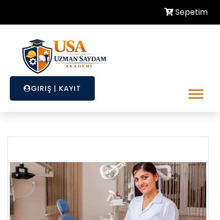
Sepetim
GIRIŞ
|
KAYIT