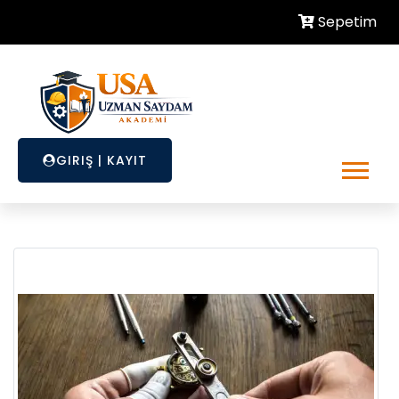
Sepetim
GIRIŞ
|
KAYIT