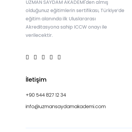
UZMAN SAYDAM AKADEMİ'den almış
olduğunuz eğitimlerin sertifikası, Türkiye‘de
eğitim alanında ilk Uluslararası
Akreditasyona sahip ICCW onayı ile
verilecektir.
İletişim
+90 544 827 12 34
info@uzmansaydamakademi.com