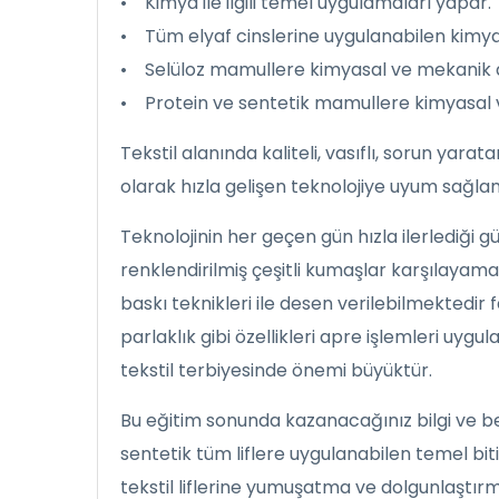
• Kimya ile ilgili temel uygulamaları yapar.
• Tüm elyaf cinslerine uygulanabilen kimya
• Selüloz mamullere kimyasal ve mekanik a
• Protein ve sentetik mamullere kimyasal 
Tekstil alanında kaliteli, vasıflı, sorun yar
olarak hızla gelişen teknolojiye uyum sağl
Teknolojinin her geçen gün hızla ilerlediği g
renklendirilmiş çeşitli kumaşlar karşılayam
baskı teknikleri ile desen verilebilmektedir f
parlaklık gibi özellikleri apre işlemleri uy
tekstil terbiyesinde önemi büyüktür.
Bu eğitim sonunda kazanacağınız bilgi ve be
sentetik tüm liflere uygulanabilen temel biti
tekstil liflerine yumuşatma ve dolgunlaştırm