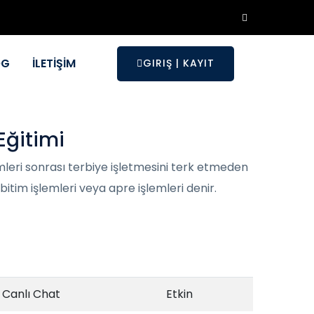
OG
İLETİŞİM
GIRIŞ
|
KAYIT
Eğitimi
mleri sonrası terbiye işletmesini terk etmeden
itim işlemleri veya apre işlemleri denir.
Canlı Chat
Etkin