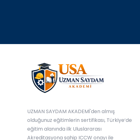
UZMAN SAYDAM AKADEMİ'den almış
olduğunuz eğitimlerin sertifikası, Türkiye‘de
eğitim alanında ilk Uluslararası
Akreditasyona sahip ICCW onayı ile