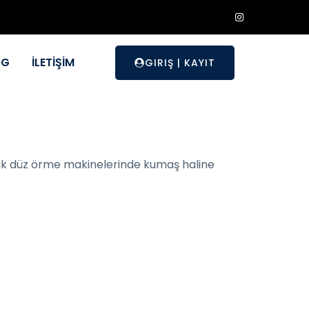
OG
İLETİŞİM
GIRIŞ
|
KAYIT
ronik düz örme makinelerinde kumaş haline