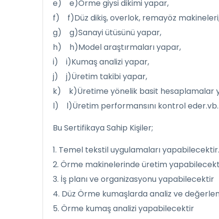
e) e)Örme giysi dikimi yapar,
f) f)Düz dikiş, overlok, remayöz makineleri
g) g)Sanayi ütüsünü yapar,
h) h)Model araştırmaları yapar,
i) i)Kumaş analizi yapar,
j) j)Üretim takibi yapar,
k) k)Üretime yönelik basit hesaplamalar 
l) l)Üretim performansını kontrol eder.vb. g
Bu Sertifikaya Sahip Kişiler;
1. Temel tekstil uygulamaları yapabilecektir
2. Örme makinelerinde üretim yapabilecekt
3. İş planı ve organizasyonu yapabilecektir
4. Düz Örme kumaşlarda analiz ve değerle
5. Örme kumaş analizi yapabilecektir