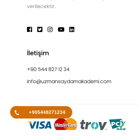
verilecektir.
İletişim
+90 544 827 12 34
info@uzmansaydamakademi.com
+905448271234