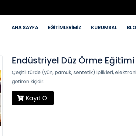
ANA SAYFA
EĞİTİMLERİMİZ
KURUMSAL
BL
Endüstriyel Düz Örme Eğitimi
Çeşitli türde (yün, pamuk, sentetik) iplikleri, elekt
getiren kişidir.
Kayıt Ol