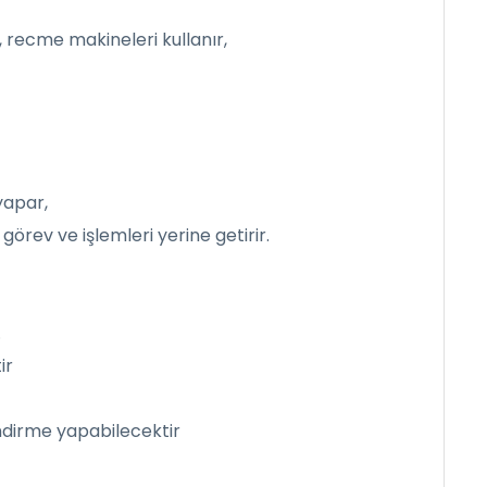
, recme makineleri kullanır,
yapar,
örev ve işlemleri yerine getirir.
.
ir
ndirme yapabilecektir