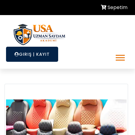
Sepetim
GIRIŞ
|
KAYIT